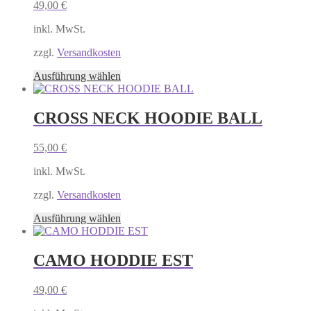
49,00
€
inkl. MwSt.
zzgl.
Versandkosten
Dieses
Ausführung wählen
Produkt
weist
mehrere
CROSS NECK HOODIE BALL
Varianten
auf.
55,00
€
Die
Optionen
inkl. MwSt.
können
auf
zzgl.
Versandkosten
der
Produktseite
Dieses
Ausführung wählen
gewählt
Produkt
werden
weist
mehrere
CAMO HODDIE EST
Varianten
auf.
49,00
€
Die
Optionen