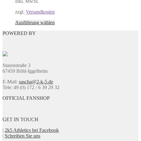
inkl. MwSt.
können
auf
zzgl.
Versandkosten
der
Produktseite
Dieses
Ausführung wählen
gewählt
Produkt
werden
POWERED BY
weist
mehrere
Varianten
auf.
Die
Optionen
Starenstraße 3
können
67459 Böhl-Iggelheim
auf
der
E-Mail:
sascha@2-k-5.de
Produktseite
Tele: 49 (0) 172 / 6 39 29 32
gewählt
werden
OFFICIAL FANSHOP
GET IN TOUCH
|
2k5 Athletics bei Facebook
|
Schreiben Sie uns