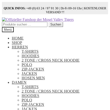
QUICK INFOS:
+49 (0) 63 24 / 97 91 30 | Di-Fr 09-16 Uhr | KOSTENLOSER
VERSAND !!!
Zur
Zum
Navigation
Inhalt
Suchen
Suchen
springen
springen
nach:
Menü
HOME
SHOP
HERREN
T-SHIRTS
HOODIES
2 TONE / CROSS NECK HOODIE
POLO
ZIP-JACKEN
JACKEN
HOSEN MEN
DAMEN
T-SHIRTS
2 TONE / CROSS NECK HOODIE
HOODIES
POLO
ZIP-JACKEN
JACKEN