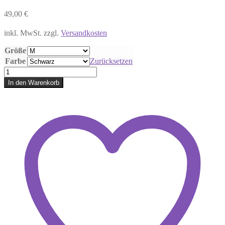
49,00
€
inkl. MwSt.
zzgl.
Versandkosten
Größe
Farbe
Zurücksetzen
1Damen
Zipped
In den Warenkorb
Hood
Jacket
STAHLS
Menge