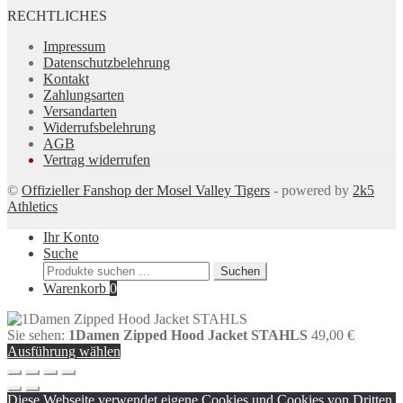
RECHTLICHES
Impressum
Datenschutzbelehrung
Kontakt
Zahlungsarten
Versandarten
Widerrufsbelehrung
AGB
Vertrag widerrufen
©
Offizieller Fanshop der Mosel Valley Tigers
- powered by
2k5
Athletics
Ihr Konto
Suche
Suchen
Suchen
nach:
Warenkorb
0
Sie sehen:
1Damen Zipped Hood Jacket STAHLS
49,00
€
Ausführung wählen
Diese Webseite verwendet eigene Cookies und Cookies von Dritten